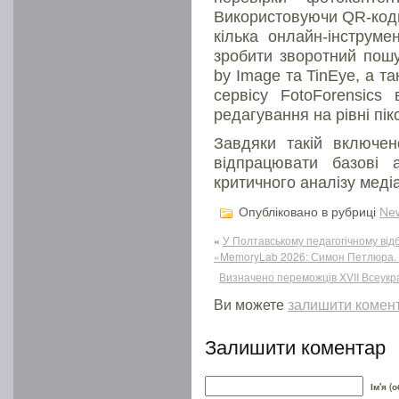
Використовуючи QR-коди
кілька онлайн-інструме
зробити зворотний пошу
by Image та TinEye, а т
сервісу FotoForensics
редагування на рівні пік
Завдяки такій включено
відпрацювати базові 
критичного аналізу меді
Опубліковано в рубриці
Ne
«
У Полтавському педагогічному від
«MemoryLab 2026: Симон Петлюра. 
Визначено переможців XVII Всеукра
Ви можете
залишити комен
Залишити коментар
Ім'я (