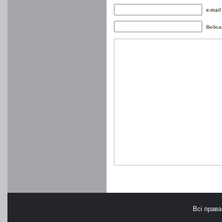
e-mail
Вебса
Всі прав