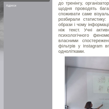
до тренінгу, організато
Адреси
щодня проводять бага
споживати саме візуаль
розбирали статистику
образи і чому інформаці
ніж текст. Учні акти
психологічного феноме
власними спостереже
фільтрів у Instagram в
однолітками.