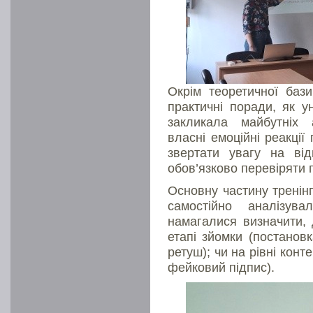
Окрім теоретичної бази
практичні поради, як у
закликала майбутніх а
власні емоційні реакції
звертати увагу на від
обов’язково перевіряти
Основну частину тренінг
самостійно аналізув
намагалися визначити, 
етапі зйомки (постановк
ретуш); чи на рівні кон
фейковий підпис).