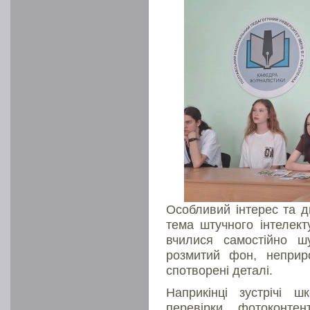
Особливий інтерес та д
тема штучного інтелекту
вчилися самостійно ш
розмитий фон, неприрод
спотворені деталі.
Наприкінці зустрічі 
перевірки фотоконте