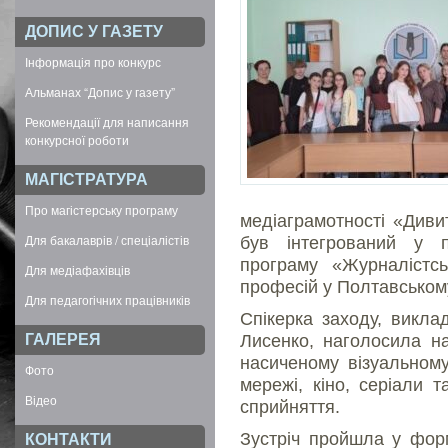
ДОПИС У ГАЗЕТУ
Інформація про конкурс
Альманах “Допис у газету”
Рекомендації для написання
конкурсної роботи
МАГІСТРАТУРА
Про магістерську програму
медіаграмотності «Диви
Для бакалаврів / спеціалістів
був інтегрований у пр
програму «Журналістсь
Для медіафахівців
професій у Полтавськом
Для педагогічних працівників
Спікерка заходу, викла
ГАЛЕРЕЯ
Лисенко, наголосила н
насиченому візуальному
Фото
мережі, кіно, серіали 
Відео
сприйняття.
Зустріч пройшла у форм
КОНТАКТИ