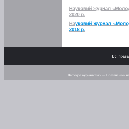
Наукови
й журнал «Молод
2020 р.
На
уковий журнал «Молод
2018 р.
Всі прав
Кафедра журналістики — Полтавський наці