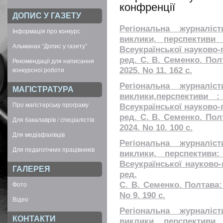
конфренції
ДОПИС У ГАЗЕТУ
Регіональна журналіст
Інформація про конкурс
виклики, перспективи 
Альманах “Допис у газету”
Всеукраїнської науково-
ред. С. В. Семенко. Пол
Рекомендації для написання
конкурсної роботи
2025. No 11. 162 с.
Регіональна журналіст
МАГІСТРАТУРА
виклики,перспективи 
Про магістерську програму
Всеукраїнської науково-
ред. С. В. Семенко. Пол
Для бакалаврів / спеціалістів
2024. No 10. 100 с.
Для медіафахівців
Регіональна журналіст
Для педагогічних працівників
виклики, перспективи
Всеукраїнської науково-
ГАЛЕРЕЯ
ред.
Фото
С. В. Семенко. Полтава:
No 9. 190 с.
Відео
Регіональна журналіст
КОНТАКТИ
виклики, перспективи 