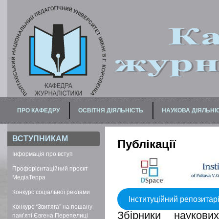
ПРО КАФЕДРУ
ОСВІТНЯ ДІЯЛЬНІСТЬ
НАУКОВА ДІЯЛЬНІ
ПРО МАГІСТЕРСЬКУ ПРОГРАМУ
ДЛЯ БАКАЛАВРІВ / СПЕЦІАЛІСТІВ
ВСТУПНИКАМ
Публікації
Інформація про вступ
Профорієнтаційний проєкт
МедіаТерра
Конкурс соціальної реклами
Інституційний репозитар
Конкурс “Звитяга” на пошану
Збірники науков
пам’яті Євгена Перепелиці