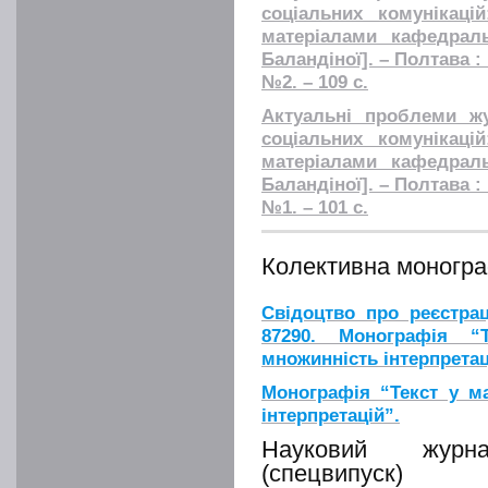
соціальних комунікаці
матеріалами кафедраль
Баландіної]. – Полтава :
№2. – 109 с.
Актуальні проблеми жу
соціальних комунікаці
матеріалами кафедраль
Баландіної]. – Полтава :
№1. – 101 с.
Колективна моногра
Свідоцтво про реєстра
87290. Монографія “
множинність інтерпретац
Монографія “Текст у ма
інтерпретацій”.
Науковий журн
(спецвипуск)