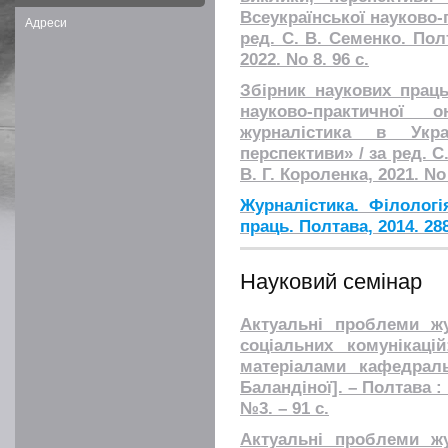
Всеукраїнської науково-
Адреси
ред. С. В. Семенко. Пол
2022. No 8. 96 с.
Збірник наукових праць
науково‐практичної о
журналістика в Украї
перспективи» / за ред. С
В. Г. Короленка, 2021. No 
Журналістика. Філологі
праць. Полтава, 2014. 288
Науковий семінар
Актуальні проблеми жу
соціальних комунікаці
матеріалами кафедраль
Баландіної]. – Полтава :
№3. – 91 с.
Актуальні проблеми жу