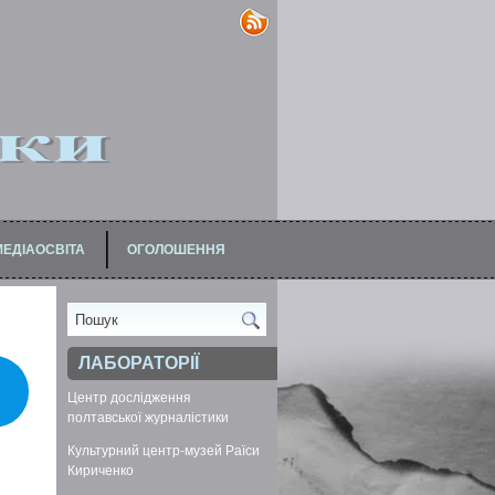
МЕДІАОСВІТА
ОГОЛОШЕННЯ
АЦІВНИКІВ
ЛАБОРАТОРІЇ
Центр дослідження
полтавської журналістики
Культурний центр-музей Раїси
Кириченко