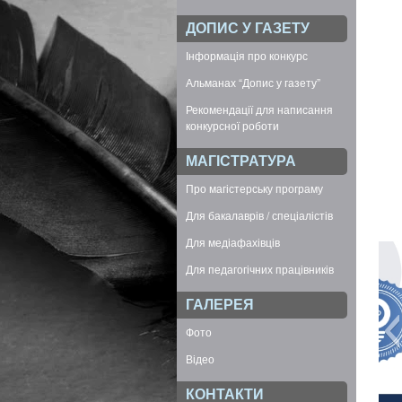
ДОПИС У ГАЗЕТУ
Інформація про конкурс
Альманах “Допис у газету”
Рекомендації для написання
конкурсної роботи
МАГІСТРАТУРА
Про магістерську програму
Для бакалаврів / спеціалістів
Для медіафахівців
Для педагогічних працівників
ГАЛЕРЕЯ
Фото
Відео
КОНТАКТИ