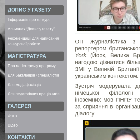
ДОПИС У ГАЗЕТУ
Інформація про конкурс
Альманах “Допис у газету”
Рекомендації для написання
ОП Журналістика з 
конкурсної роботи
репортером британсько
York
(Йорк, Велика Бри
МАГІСТРАТУРА
нагодою дізнатися біль
Про магістерську програму
ЗМІ у Великій Британії
Для бакалаврів / спеціалістів
українським контекстом.
Для медіафахівців
Зустріч модерувала д
німецької філології 
Для педагогічних працівників
іноземних мов ПНПУ Те
ГАЛЕРЕЯ
за сприяння в організац
діалогу.
Фото
Відео
КОНТАКТИ