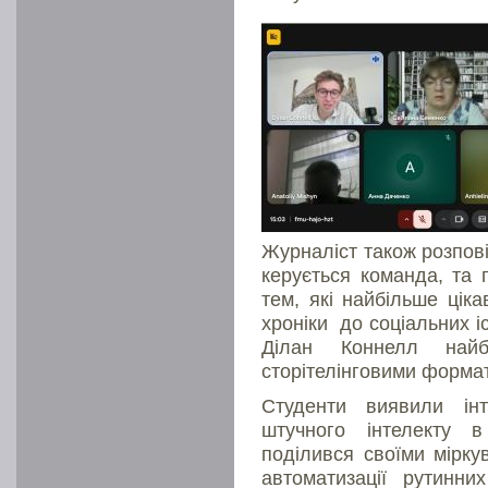
Журналіст також розпові
керується команда, та
тем, які найбільше ціка
хроніки до соціальних іс
Ділан Коннелл най
сторітелінговими форма
Студенти виявили ін
штучного інтелекту в 
поділився своїми мірк
автоматизації рутинни