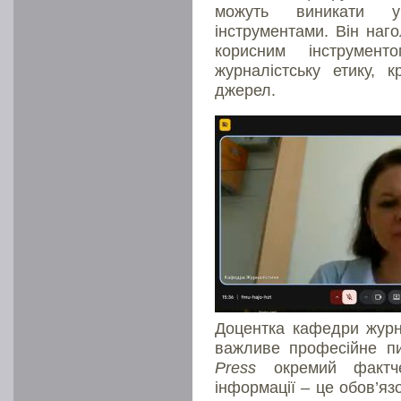
можуть виникати у
інструментами. Він наг
корисним інструмен
журналістську етику, 
джерел.
Доцентка кафедри журн
важливе професійне пи
Press
окремий фактчек
інформації – це обов’яз