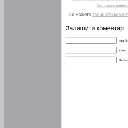
Оголошено перемож
Ви можете
залишити комен
Залишити коментар
Ім'я (
e-mail
Вебса