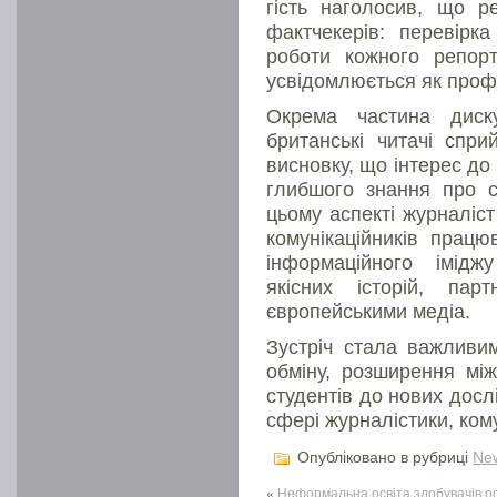
гість наголосив, що р
фактчекерів: перевірк
роботи кожного репорте
усвідомлюється як проф
Окрема частина диск
британські читачі спри
висновку, що інтерес до 
глибшого знання про сп
цьому аспекті журналіст
комунікаційників працю
інформаційного імідж
якісних історій, па
європейськими медіа.
Зустріч стала важливи
обміну, розширення між
студентів до нових дослі
сфері журналістики, ком
Опубліковано в рубриці
Ne
«
Неформальна освіта здобувачів о