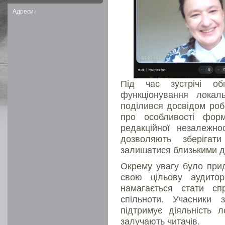
Адреси
Під час зустрічі об
функціонування локал
поділився досвідом роб
про особливості форм
редакційної незалежно
дозволяють зберігат
залишатися близькими д
Окрему увагу було прид
свою цільову аудито
намагається стати сп
спільноти. Учасники 
підтримує діяльність л
залучають читачів.