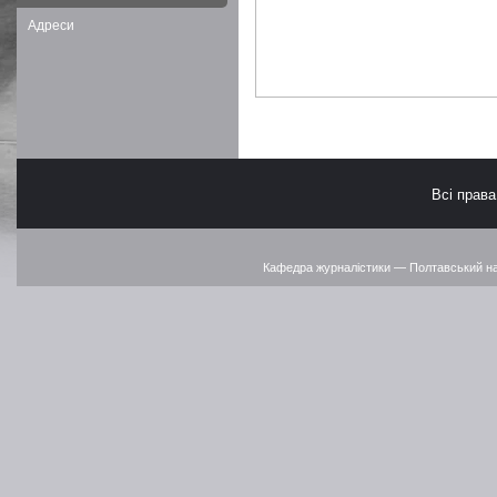
Адреси
Всі прав
Кафедра журналістики — Полтавський наці