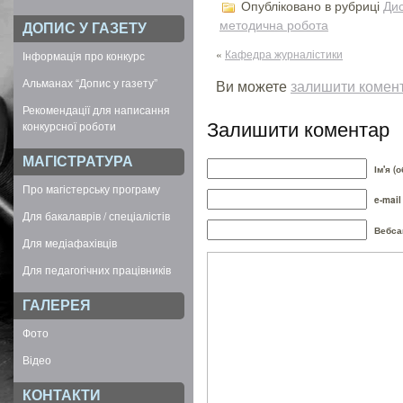
Опубліковано в рубриці
Ди
методична робота
ДОПИС У ГАЗЕТУ
«
Кафедра журналістики
Інформація про конкурс
Альманах “Допис у газету”
Ви можете
залишити комен
Рекомендації для написання
Залишити коментар
конкурсної роботи
МАГІСТРАТУРА
Ім'я (
Про магістерську програму
e-mail
Для бакалаврів / спеціалістів
Вебса
Для медіафахівців
Для педагогічних працівників
ГАЛЕРЕЯ
Фото
Відео
КОНТАКТИ