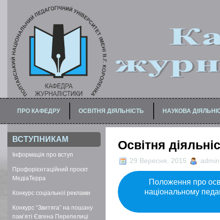
ПРО КАФЕДРУ
ОСВІТНЯ ДІЯЛЬНІСТЬ
НАУКОВА ДІЯЛЬНІ
ПРО МАГІСТЕРСЬКУ ПРОГРАМУ
ДЛЯ БАКАЛАВРІВ / СПЕЦІАЛІСТІВ
ВСТУПНИКАМ
Освітня діяльні
Інформація про вступ
29 Вересня, 2015
admin
Профорієнтаційний проєкт
МедіаТерра
Положення про осв
національному педаго
Конкурс соціальної реклами
Конкурс “Звитяга” на пошану
пам’яті Євгена Перепелиці