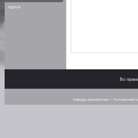
Адреси
Всі прав
Кафедра журналістики — Полтавський наці