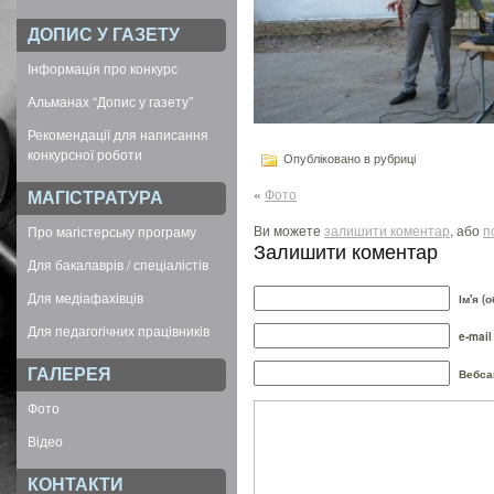
ДОПИС У ГАЗЕТУ
Інформація про конкурс
Альманах “Допис у газету”
Рекомендації для написання
конкурсної роботи
Опубліковано в рубриці
«
Фото
МАГІСТРАТУРА
Ви можете
залишити коментар
, або
п
Про магістерську програму
Залишити коментар
Для бакалаврів / спеціалістів
Для медіафахівців
Ім'я (
Для педагогічних працівників
e-mail
ГАЛЕРЕЯ
Вебса
Фото
Відео
КОНТАКТИ