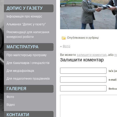
ДОПИС У ГАЗЕТУ
Інформація про конкурс
Альманах “Допис у газету”
Рекомендації для написання
конкурсної роботи
Опубліковано в рубриці
«
Фото
МАГІСТРАТУРА
Ви можете
залишити коментар
, або
п
Про магістерську програму
Залишити коментар
Для бакалаврів / спеціалістів
Для медіафахівців
Ім'я (
Для педагогічних працівників
e-mail
ГАЛЕРЕЯ
Вебса
Фото
Відео
КОНТАКТИ