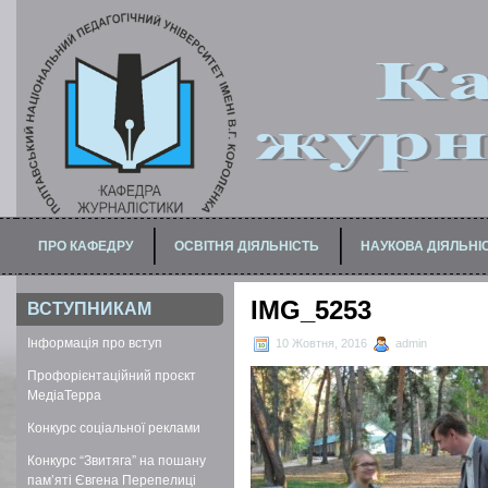
ПРО КАФЕДРУ
ОСВІТНЯ ДІЯЛЬНІСТЬ
НАУКОВА ДІЯЛЬНІ
ПРО МАГІСТЕРСЬКУ ПРОГРАМУ
ДЛЯ БАКАЛАВРІВ / СПЕЦІАЛІСТІВ
IMG_5253
ВСТУПНИКАМ
Інформація про вступ
10 Жовтня, 2016
admin
Профорієнтаційний проєкт
МедіаТерра
Конкурс соціальної реклами
Конкурс “Звитяга” на пошану
пам’яті Євгена Перепелиці