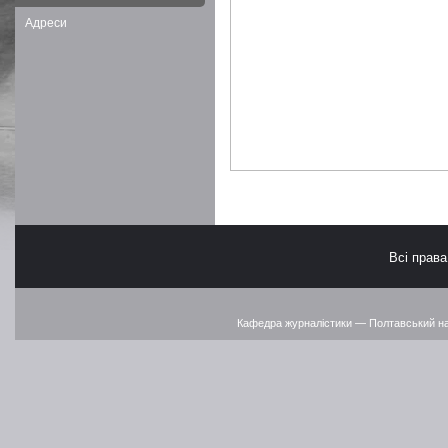
Адреси
Всі прав
Кафедра журналістики — Полтавський наці