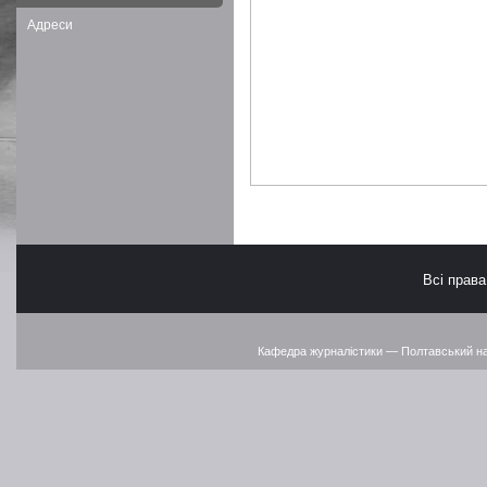
Адреси
Всі прав
Кафедра журналістики — Полтавський наці