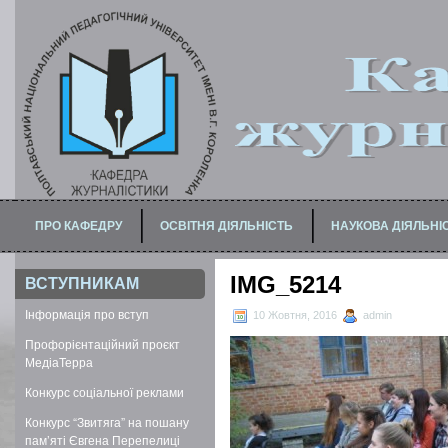
ПРО КАФЕДРУ
ОСВІТНЯ ДІЯЛЬНІСТЬ
НАУКОВА ДІЯЛЬНІ
ПРО МАГІСТЕРСЬКУ ПРОГРАМУ
ДЛЯ БАКАЛАВРІВ / СПЕЦІАЛІСТІВ
IMG_5214
ВСТУПНИКАМ
Інформація про вступ
10 Жовтня, 2016
admin
Профорієнтаційний проєкт
МедіаТерра
Конкурс соціальної реклами
Конкурс “Звитяга” на пошану
пам’яті Євгена Перепелиці