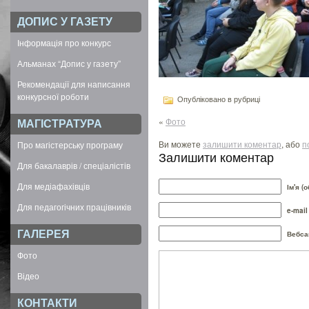
ДОПИС У ГАЗЕТУ
Інформація про конкурс
Альманах “Допис у газету”
Рекомендації для написання
конкурсної роботи
Опубліковано в рубриці
«
Фото
МАГІСТРАТУРА
Ви можете
залишити коментар
, або
п
Про магістерську програму
Залишити коментар
Для бакалаврів / спеціалістів
Для медіафахівців
Ім'я (
Для педагогічних працівників
e-mail
ГАЛЕРЕЯ
Вебса
Фото
Відео
КОНТАКТИ