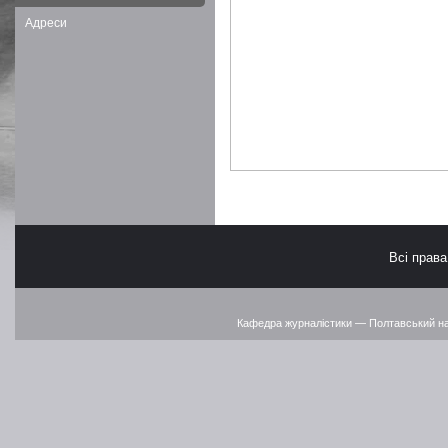
Адреси
Всі прав
Кафедра журналістики — Полтавський наці