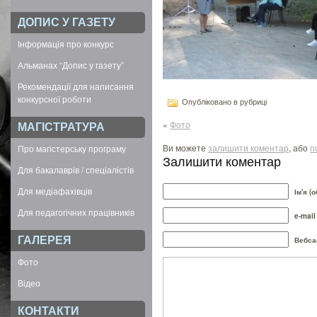
ДОПИС У ГАЗЕТУ
Інформація про конкурс
Альманах “Допис у газету”
Рекомендації для написання
конкурсної роботи
Опубліковано в рубриці
«
Фото
МАГІСТРАТУРА
Ви можете
залишити коментар
, або
п
Про магістерську програму
Залишити коментар
Для бакалаврів / спеціалістів
Для медіафахівців
Ім'я (
Для педагогічних працівників
e-mail
ГАЛЕРЕЯ
Вебса
Фото
Відео
КОНТАКТИ