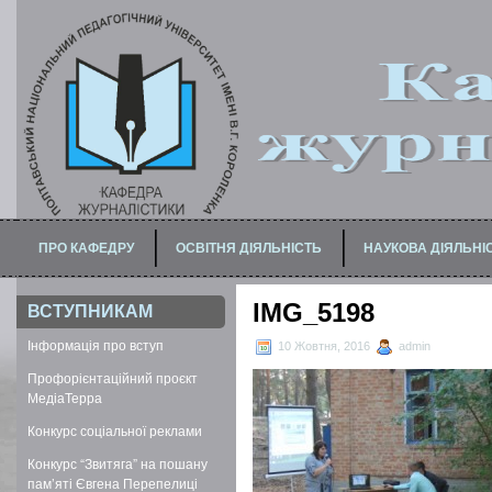
ПРО КАФЕДРУ
ОСВІТНЯ ДІЯЛЬНІСТЬ
НАУКОВА ДІЯЛЬНІ
ПРО МАГІСТЕРСЬКУ ПРОГРАМУ
ДЛЯ БАКАЛАВРІВ / СПЕЦІАЛІСТІВ
IMG_5198
ВСТУПНИКАМ
Інформація про вступ
10 Жовтня, 2016
admin
Профорієнтаційний проєкт
МедіаТерра
Конкурс соціальної реклами
Конкурс “Звитяга” на пошану
пам’яті Євгена Перепелиці