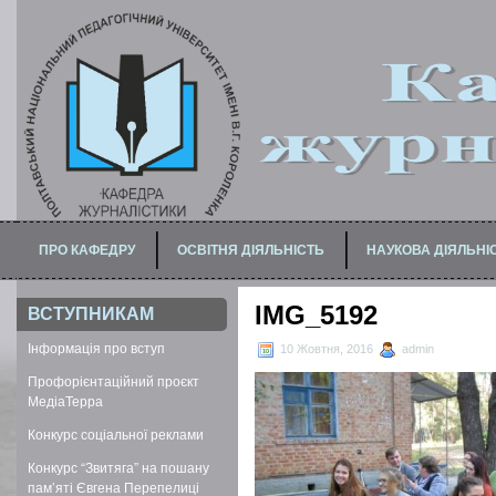
ПРО КАФЕДРУ
ОСВІТНЯ ДІЯЛЬНІСТЬ
НАУКОВА ДІЯЛЬНІ
ПРО МАГІСТЕРСЬКУ ПРОГРАМУ
ДЛЯ БАКАЛАВРІВ / СПЕЦІАЛІСТІВ
IMG_5192
ВСТУПНИКАМ
Інформація про вступ
10 Жовтня, 2016
admin
Профорієнтаційний проєкт
МедіаТерра
Конкурс соціальної реклами
Конкурс “Звитяга” на пошану
пам’яті Євгена Перепелиці