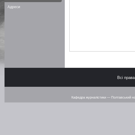
Адреси
Всі прав
Кафедра журналістики — Полтавський наці