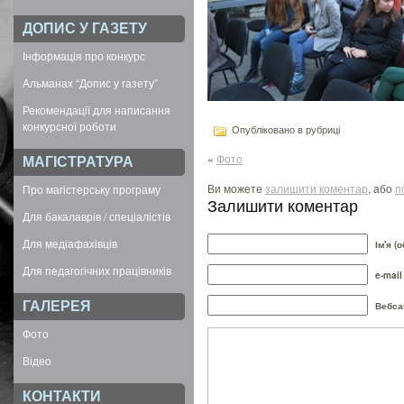
ДОПИС У ГАЗЕТУ
Інформація про конкурс
Альманах “Допис у газету”
Рекомендації для написання
конкурсної роботи
Опубліковано в рубриці
«
Фото
МАГІСТРАТУРА
Ви можете
залишити коментар
, або
п
Про магістерську програму
Залишити коментар
Для бакалаврів / спеціалістів
Для медіафахівців
Ім'я (
Для педагогічних працівників
e-mail
ГАЛЕРЕЯ
Вебса
Фото
Відео
КОНТАКТИ