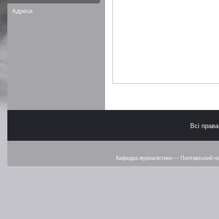
Адреси
Всі прав
Кафедра журналістики — Полтавський наці