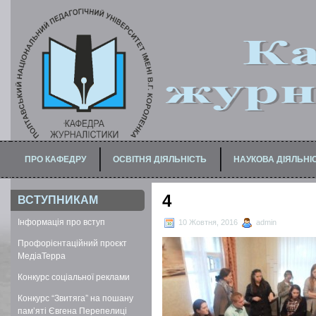
ПРО КАФЕДРУ
ОСВІТНЯ ДІЯЛЬНІСТЬ
НАУКОВА ДІЯЛЬНІ
ПРО МАГІСТЕРСЬКУ ПРОГРАМУ
ДЛЯ БАКАЛАВРІВ / СПЕЦІАЛІСТІВ
4
ВСТУПНИКАМ
Інформація про вступ
10 Жовтня, 2016
admin
Профорієнтаційний проєкт
МедіаТерра
Конкурс соціальної реклами
Конкурс “Звитяга” на пошану
пам’яті Євгена Перепелиці