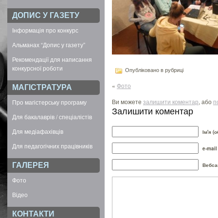
ДОПИС У ГАЗЕТУ
Інформація про конкурс
Альманах “Допис у газету”
Рекомендації для написання
конкурсної роботи
Опубліковано в рубриці
«
Фото
МАГІСТРАТУРА
Ви можете
залишити коментар
, або
п
Про магістерську програму
Залишити коментар
Для бакалаврів / спеціалістів
Для медіафахівців
Ім'я (
Для педагогічних працівників
e-mail
ГАЛЕРЕЯ
Вебса
Фото
Відео
КОНТАКТИ