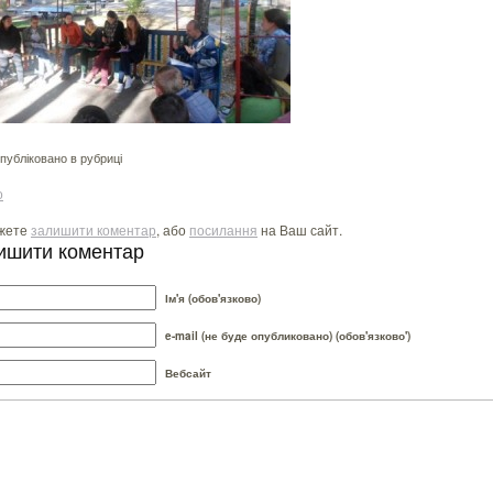
убліковано в рубриці
о
жете
залишити коментар
, або
посилання
на Ваш сайт.
ишити коментар
Ім'я (обов'язково)
e-mail (не буде опубликовано) (обов'язково')
Вебсайт