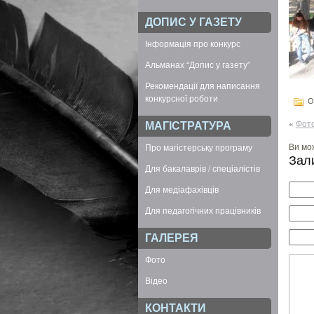
ДОПИС У ГАЗЕТУ
Інформація про конкурс
Альманах “Допис у газету”
Рекомендації для написання
конкурсної роботи
Оп
«
Фот
МАГІСТРАТУРА
Ви мо
Про магістерську програму
Зал
Для бакалаврів / спеціалістів
Для медіафахівців
Для педагогічних працівників
ГАЛЕРЕЯ
Фото
Відео
КОНТАКТИ