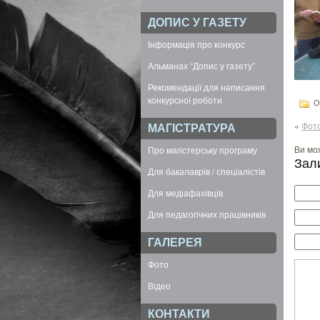
ДОПИС У ГАЗЕТУ
Інформація про конкурс
Альманах “Допис у газету”
Рекомендації для написання
конкурсної роботи
Оп
«
Фот
МАГІСТРАТУРА
Ви мо
Про магістерську програму
Зал
Для бакалаврів / спеціалістів
Для медіафахівців
Для педагогічних працівників
ГАЛЕРЕЯ
Фото
Відео
КОНТАКТИ