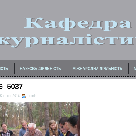
ІСТЬ
НАУКОВА ДІЯЛЬНІСТЬ
МІЖНАРОДНА ДІЯЛЬНІСТЬ
БАКАЛАВРІВ / СПЕЦІАЛІСТІВ
ДЛЯ МЕДІАФАХІВЦІВ
ДЛЯ ПЕДАГОГІЧНИХ ПР
G_5037
Жовтня, 2016
admin