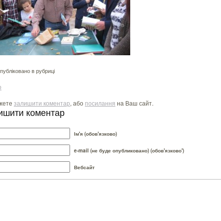
убліковано в рубриці
о
жете
залишити коментар
, або
посилання
на Ваш сайт.
ишити коментар
Ім'я (обов'язково)
e-mail (не буде опубликовано) (обов'язково')
Вебсайт