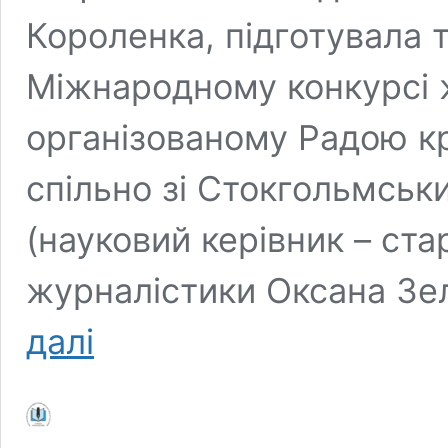
Короленка, підготувала т
Міжнародному конкурсі ж
організованому Радою кр
спільно зі Стокгольмсь
(науковий керівник – ст
журналістики Оксана Зел
Студентка-
далі
журналістка
Валерія
Магда
бере
участь